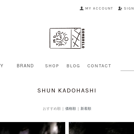
MY ACCOUNT
SIG
RY
BRAND
SHOP
BLOG
CONTACT
SHUN KADOHASHI
おすすめ順 |
価格順
|
新着順