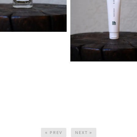
« PREV
NEXT »